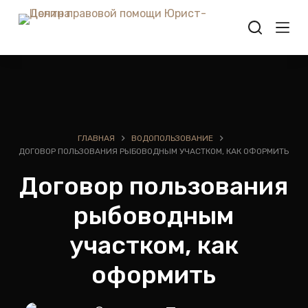
П
е
р
е
й
т
и
к
ГЛАВНАЯ
ВОДОПОЛЬЗОВАНИЕ
с
ДОГОВОР ПОЛЬЗОВАНИЯ РЫБОВОДНЫМ УЧАСТКОМ, КАК ОФОРМИТЬ
у
Договор пользования
т
и
рыбоводным
участком, как
оформить