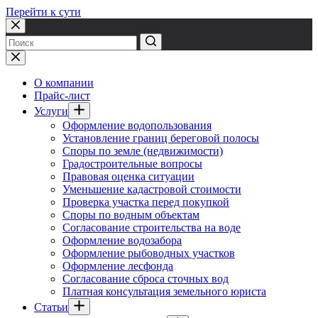
Перейти к сути
Ничего
не
найдено
О компании
Прайс-лист
Услуги
Оформление водопользования
Установление границ береговой полосы
Споры по земле (недвижимости)
Градостроительные вопросы
Правовая оценка ситуации
Уменьшение кадастровой стоимости
Проверка участка перед покупкой
Споры по водным объектам
Согласование строительства на воде
Оформление водозабора
Оформление рыбоводных участков
Оформление лесфонда
Согласование сброса сточных вод
Платная консультация земельного юриста
Статьи