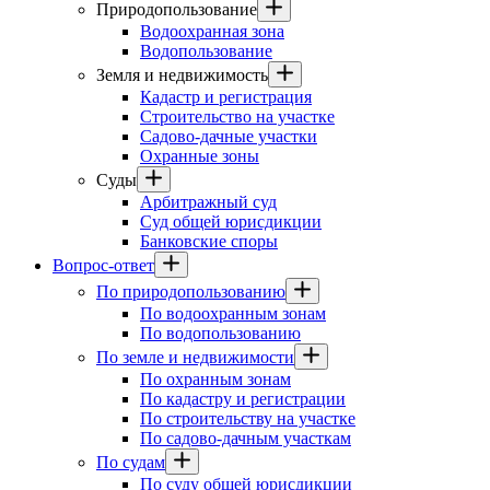
Природопользование
Водоохранная зона
Водопользование
Земля и недвижимость
Кадастр и регистрация
Строительство на участке
Садово-дачные участки
Охранные зоны
Суды
Арбитражный суд
Суд общей юрисдикции
Банковские споры
Вопрос-ответ
По природопользованию
По водоохранным зонам
По водопользованию
По земле и недвижимости
По охранным зонам
По кадастру и регистрации
По строительству на участке
По садово-дачным участкам
По судам
По суду общей юрисдикции