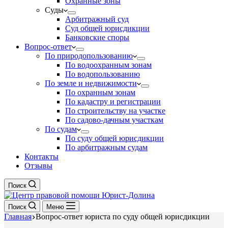
Охранные зоны
Суды
Арбитражный суд
Суд общей юрисдикции
Банковские споры
Вопрос-ответ
По природопользованию
По водоохранным зонам
По водопользованию
По земле и недвижимости
По охранным зонам
По кадастру и регистрации
По строительству на участке
По садово-дачным участкам
По судам
По суду общей юрисдикции
По арбитражным судам
Контакты
Отзывы
Поиск
Поиск
Меню
Главная
Вопрос-ответ юриста по суду общей юрисдикции