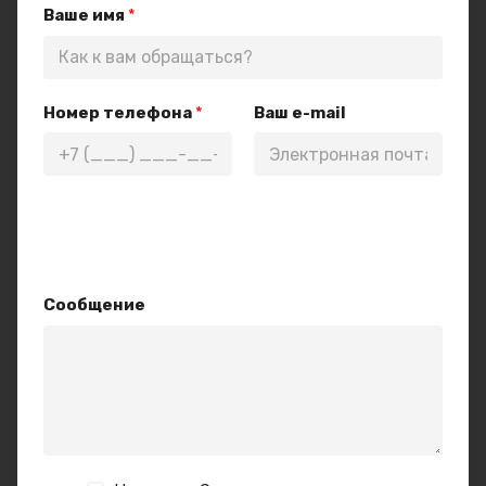
Ваше имя
*
Номер телефона
*
Ваш e-mail
Т
е
м
а
*
Сообщение