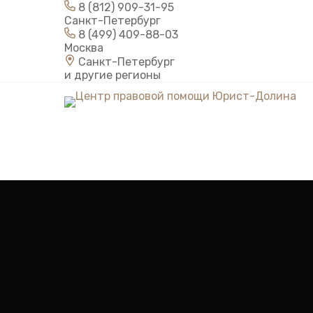
8 (812) 909-31-95
П
Санкт-Петербург
е
8 (499) 409-88-03
Москва
р
Санкт-Петербург
е
и другие регионы
й
т
и
к
с
у
т
и