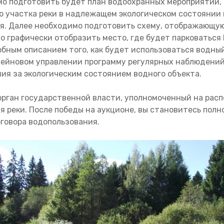
о подготовить будет план водоохранных мероприятий, 
 участка реки в надлежащем экологическом состоянии н
. Далее необходимо подготовить схему, отображающую
но графически отобразить место, где будет парковаться
бным описанием того, как будет использоваться водный
сейновом управлении программу регулярных наблюдений 
ния за экологическим состоянием водного объекта.
орган государственной власти, уполномоченный на рас
я реки. После победы на аукционе, вы становитесь по
оговора водопользования.