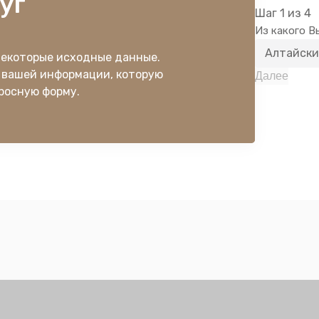
уг
Шаг
1
из 4
Из какого В
некоторые исходные данные.
 вашей информации, которую
Далее
росную форму.