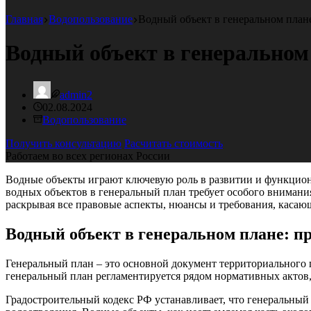
Главная
Водопользование
Водный объект в генеральном план
Водный объект в генеральном
admin2
02.08.2024
Водопользование
Получить консультацию
Расчитать стоимость
Работаем во всех регионах России
Водные объекты играют ключевую роль в развитии и функциони
водных объектов в генеральный план требует особого внимания
раскрывая все правовые аспекты, нюансы и требования, касаю
Водный объект в генеральном плане: п
Генеральный план – это основной документ территориального 
генеральный план регламентируется рядом нормативных актов
Градостроительный кодекс РФ устанавливает, что генеральны