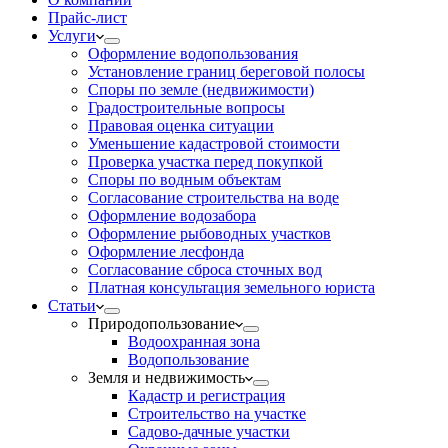
Прайс-лист
Услуги
Оформление водопользования
Установление границ береговой полосы
Споры по земле (недвижимости)
Градостроительные вопросы
Правовая оценка ситуации
Уменьшение кадастровой стоимости
Проверка участка перед покупкой
Споры по водным объектам
Согласование строительства на воде
Оформление водозабора
Оформление рыбоводных участков
Оформление лесфонда
Согласование сброса сточных вод
Платная консультация земельного юриста
Статьи
Природопользование
Водоохранная зона
Водопользование
Земля и недвижимость
Кадастр и регистрация
Строительство на участке
Садово-дачные участки