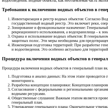
водоотведения. Водные объекты, как неотъемлемая часть экол
Требования к включению водных объектов в ген
Инвентаризация и реестр водных объектов: Согласно Во
государственный водный реестр. Это включает реки, озе
Зонирование и функциональное назначение: Генеральный
рекреационного использования, а водохранилища – к зо
Охрана и использование водных объектов: В генерально
защитных полос. Эти меры необходимы для предотвращени
Инженерная подготовка территорий: При разработке ген
и водоотведения. Это особенно актуально для территор
Процедура включения водных объектов в генера
Процедура включения водных объектов в генеральный план вкл
Подготовка и анализ данных: На этом этапе проводится 
мониторинга.
Разработка концепции планировки: Концепция планировк
Согласование с федеральными и региональными органами
водными ресурсами.
Общественные слушания: Важным этапом является прове
генеральный план.
Утверждение генерального плана: Окончательное утверж