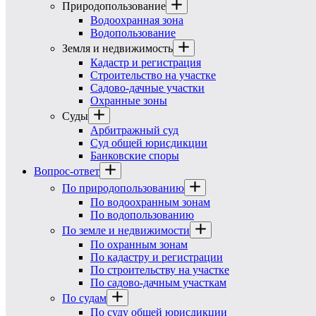
Природопользование
Водоохранная зона
Водопользование
Земля и недвижимость
Кадастр и регистрация
Строительство на участке
Садово-дачные участки
Охранные зоны
Суды
Арбитражный суд
Суд общей юрисдикции
Банковские споры
Вопрос-ответ
По природопользованию
По водоохранным зонам
По водопользованию
По земле и недвижимости
По охранным зонам
По кадастру и регистрации
По строительству на участке
По садово-дачным участкам
По судам
По суду общей юрисдикции