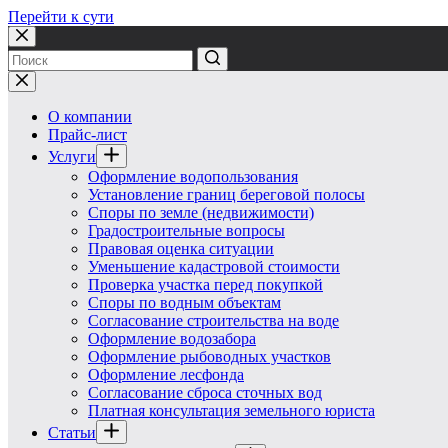
Перейти к сути
Ничего
не
найдено
О компании
Прайс-лист
Услуги
Оформление водопользования
Установление границ береговой полосы
Споры по земле (недвижимости)
Градостроительные вопросы
Правовая оценка ситуации
Уменьшение кадастровой стоимости
Проверка участка перед покупкой
Споры по водным объектам
Согласование строительства на воде
Оформление водозабора
Оформление рыбоводных участков
Оформление лесфонда
Согласование сброса сточных вод
Платная консультация земельного юриста
Статьи