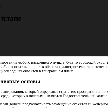
е
 плане
ровании любого населенного пункта, будь то городской округ и
. Я, как опытный юрист в области градостроительства и земель
щиеся водных объектов в генеральном плане.
равовые основы
планирования, который определяет стратегию пространственног
, среди которых ключевыми являются Градостроительный кодекс
й план должен предусматривать размещение объектов инженерно