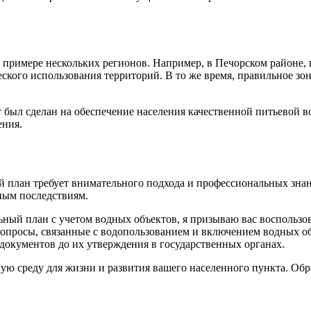
римере нескольких регионов. Например, в Печорском районе, в
еского использования территорий. В то же время, правильное з
т был сделан на обеспечение населения качественной питьевой во
ения.
 план требует внимательного подхода и профессиональных знани
ным последствиям.
льный план с учетом водных объектов, я призываю вас восполь
вопросы, связанные с водопользованием и включением водных о
документов до их утверждения в государственных органах.
ую среду для жизни и развития вашего населенного пункта. Обр