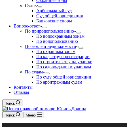
Охранные зоны
Суды
Арбитражный суд
Суд общей юрисдикции
Банковские споры
Вопрос-ответ
По природопользованию
По водоохранным зонам
По водопользованию
По земле и недвижимости
По охранным зонам
По кадастру и регистрации
По строительству на участке
По садово-дачным участкам
По судам
По суду общей юрисдикции
По арбитражным судам
Контакты
Отзывы
Поиск
Поиск
Меню