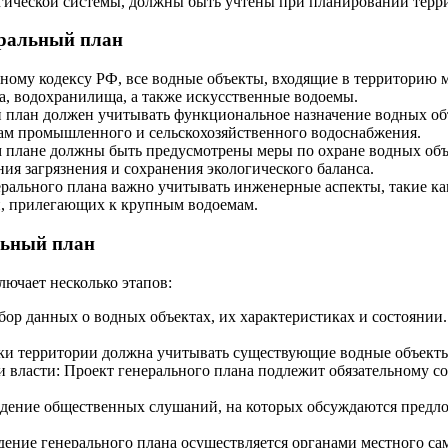
огической системы, должны быть учтены при планировании терр
еральный план
дному кодексу РФ, все водные объекты, входящие в территорию
ра, водохранилища, а также искусственные водоемы.
 план должен учитывать функциональное назначение водных объе
нам промышленного и сельскохозяйственного водоснабжения.
м плане должны быть предусмотрены меры по охране водных об
я загрязнения и сохранения экологического баланса.
ерального плана важно учитывать инженерные аспекты, такие к
ий, прилегающих к крупным водоемам.
льный план
ючает несколько этапов:
сбор данных о водных объектах, их характеристиках и состояни
и территории должна учитывать существующие водные объекты 
 власти: Проект генерального плана подлежит обязательному со
дение общественных слушаний, на которых обсуждаются предл
дение генерального плана осуществляется органами местного са